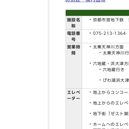
施設名
京都市営地下鉄 
称
電話番
075-213-1364
号
営業時
太秦天神川方面
間
太秦天神川行
六地蔵・浜大津方
六地蔵行き 
びわ湖浜大津
エレベ
地上からコンコー
ーター
地上からのエレベ
地下街「ゼスト御
ホームへのエレベ