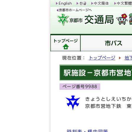
トップページ
市バス
現在位置：
トップページ
地
駅施設－京都市営地
ページ番号9988
きょうとしえいちか
京都市営地下鉄 東
時刻表・構内図等