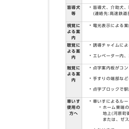
盲導犬
盲導犬、介助犬、
等
(連絡先:高速鉄道部
視覚に
電光表示による案
よる案
内
聴覚に
誘導チャイムによ
よる案
エレベーター内、
内
触覚に
点字案内板がコン
よる案
手すりの端部など
内
点字ブロックで駅
車いす
車いすによるルー
使用の
ホーム東端
方へ
地上(河原町
または、ゼ