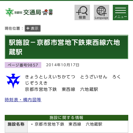
toggle
navigat
メニュー
現在位置：
表示
駅施設－京都市営地下鉄東西線六地
蔵駅
2014年10月17日
ページ番号9857
きょうとしえいちかてつ とうざいせん ろく
じぞうえき
京都市営地下鉄 東西線 六地蔵駅
時刻表・構内図等
施設に関する情報
施設名称
京都市営地下鉄 東西線 六地蔵駅