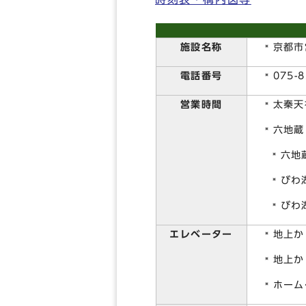
施設名称
京都市
電話番号
075-8
営業時間
太秦天
六地蔵
六地
びわ
びわ
エレベーター
地上か
地上か
ホーム