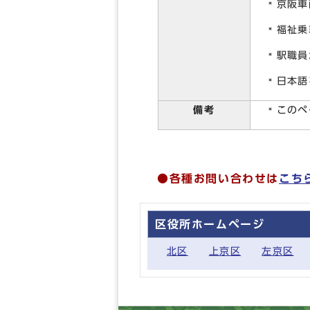
京阪車
福祉乗
駅職員
日本語
備考
このペ
●各種お問い合わせは
こち
区役所ホームページ
北区
上京区
左京区