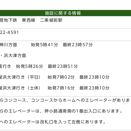
施設に関する情報
営地下鉄 東西線 二条城前駅
22-4591
神川方面 始発5時41分 最終23時57分
・浜大津方面
蔵行き 始発5時26分 最終23時51分
湖浜大津行き（平日） 始発7時02分 最終23時10分
湖浜大津行き（土休） 始発7時16分 最終23時10分
らコンコース，コンコースからホームへのエレベーターがありま
らのエレベーターは，押小路通南側の1番出入口にあります。
へのエレベーターは改札口を入って左側にあります。