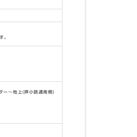
す。
ー～地上(押小路通南側)