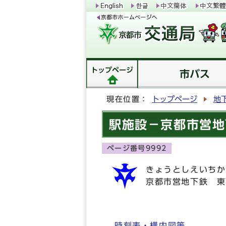
トップページ
市バス
現在位置：
トップページ
地
駅施設－京都市営地
ページ番号9992
きょうとしえいちか
京都市営地下鉄 東
時刻表・構内図等