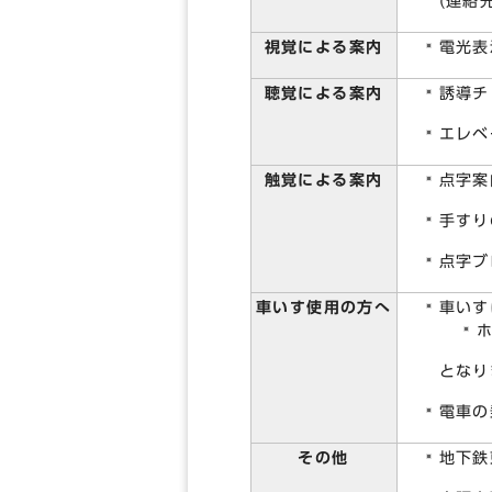
(連絡先
視覚による案内
電光表
聴覚による案内
誘導チ
エレベ
触覚による案内
点字案
手すり
点字ブ
車いす使用の方へ
車いす
となり
電車の
その他
地下鉄