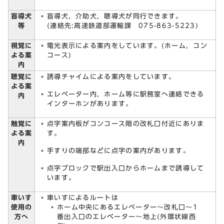
盲導犬
盲導犬，介助犬，聴導犬が同行できます。
等
(連絡先:高速鉄道部運輸課 075-863-5223)
視覚に
電光表示による案内をしています。(ホーム，コン
よる案
コース)
内
聴覚に
誘導チャイムによる案内をしています。
よる案
エレベーター内，ホーム等に駅務室へ連絡できる
内
インターホンがあります。
触覚に
点字案内板がコンコース階の改札口付近にありま
よる案
す。
内
手すりの端部などに点字の案内があります。
点字ブロックで駅出入口からホームまで誘導して
います。
車いす
車いすによるルートは
使用の
ホーム中央にあるエレベーター～改札口～1
方へ
番出入口のエレベーター～地上(外環状線西