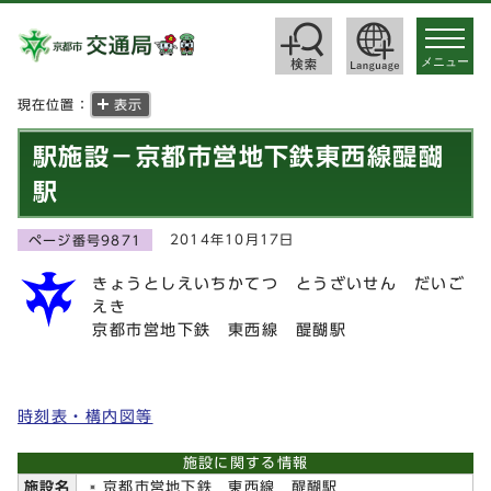
toggle
navigat
メニュー
現在位置：
表示
駅施設－京都市営地下鉄東西線醍醐
駅
2014年10月17日
ページ番号9871
きょうとしえいちかてつ とうざいせん だいご
えき
京都市営地下鉄 東西線 醍醐駅
時刻表・構内図等
施設に関する情報
施設名
京都市営地下鉄 東西線 醍醐駅