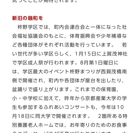
気づくことが期待されます。
新旧の融和を
柊野学区では，町内会連合会と一体になった社
会福祉協議会のもとに，体育振興会や少年補導な
ど各種団体がそれぞれ活動を行っています。 若
い世代が多い学区らしく，1月15日に上賀茂神社
で学区成人祭が行われます。8月第1日曜日に
は，学区最大のイベント柊野まつりが西賀茂橋南
側で開催され，町内や各団体が屋台を出したり，
盆踊りで盛り上がります。これまでの保育園，
小・中学校に加えて，昨年から京都産業大学の学
生も参加するふれあいコンサートも，今年は10
月18日に同大学で開催されます。 2箇所ある特
別養護老人ホームでは，お年寄りのためのお食事