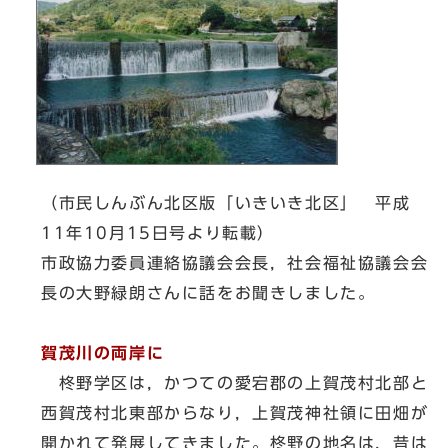
（市民しんぶん北区版「いきいき北区」 平成
11年10月15日号より転載）
市政協力委員連絡協議会会長，社会福祉協議会会
長の大野緑朗さんに話をお聞きしました。
賀茂川の両岸に
柊野学区は，かつての愛宕郡の上賀茂村北部と
西賀茂村北東部からなり，上賀茂神社領に田畑が
開かれて発展してきました。柊野の地名は，昔は