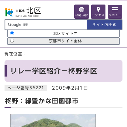
ページの先頭です
Language
アクセス
メニュー
サイト内検索の範囲
北区サイト内
京都市サイト全体
ここから本文です
現在位置：
リレー学区紹介－柊野学区
2009年2月1日
ページ番号56221
柊野：緑豊かな田園都市