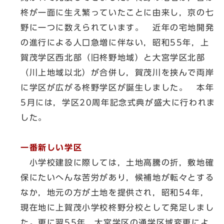
柊が一面に生え繁っていたことに由来し，京の七
野に一つに数えられています。 近年の宅地開発
の進行による人口急増に伴ない，昭和55年，上
賀茂学区西北部（旧柊野地域）と大宮学区北部
（川上地域以北）が合併し，賀茂川を挟んで両岸
に学区が広がる柊野学区が誕生しました。 本年
5月には，学区20周年記念式典が盛大に行われま
した。
一番新しい学区
小学校建設に際しては，土地高騰の折，敷地確
保にたいへんな苦労があり，候補地が転々とする
なか，地元の方が土地を提供され，昭和54年，
現在地に上賀茂小学校柊野分校として発足しまし
た。更に翌55年，大宮学区の通学区域変更によ