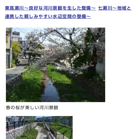
東高瀬川～良好な河川景観を生した整備～
七瀬川～地域と
連携した親しみやすい水辺空間の整備～
春の桜が美しい河川景観