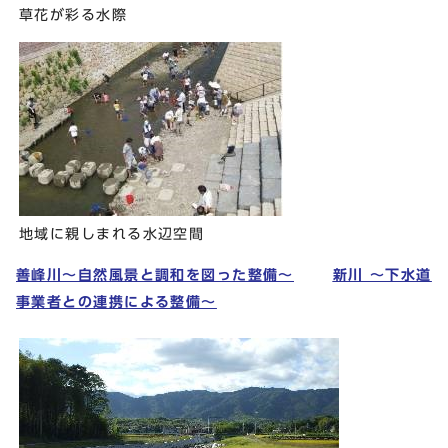
草花が彩る水際
地域に親しまれる水辺空間
善峰川～自然風景と調和を図った整備～
新川 ～下水道
事業者との連携による整備～