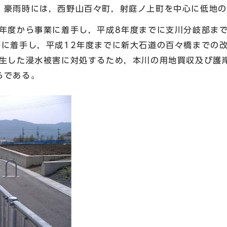
豪雨時には，西野山百々町，射庭ノ上町を中心に低地の
年度から事業に着手し，平成8年度までに支川分岐部ま
修に着手し，平成12年度までに新大石道の百々橋までの
生した浸水被害に対処するため，本川の用地買収及び護
ろである。