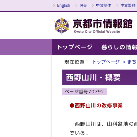
English
한글
中文簡体
中文繁體
トップページ
暮らしの情
現在位置：
トップページ
まち
西野山川‐概要
ページ番号70792
●西野山川の改修事業
西野山川は，山科盆地の西
でいる。