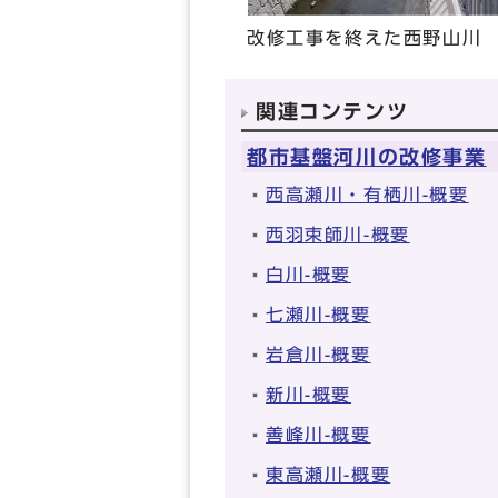
改修工事を終えた西野山川
関連コンテンツ
都市基盤河川の改修事業
西高瀬川・有栖川-概要
西羽束師川-概要
白川-概要
七瀬川-概要
岩倉川-概要
新川-概要
善峰川-概要
東高瀬川-概要