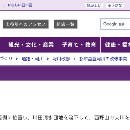
やさしい日本語
読み上げ
ふりがな
市役所へのアクセス
組織一覧
報
観光・文化・産業
子育て・教育
健康・福
づくり
道路・河川
河川改修
都市基盤河川の改修事業
側に位置し，川田清水団地を流下して，西野山で支川を