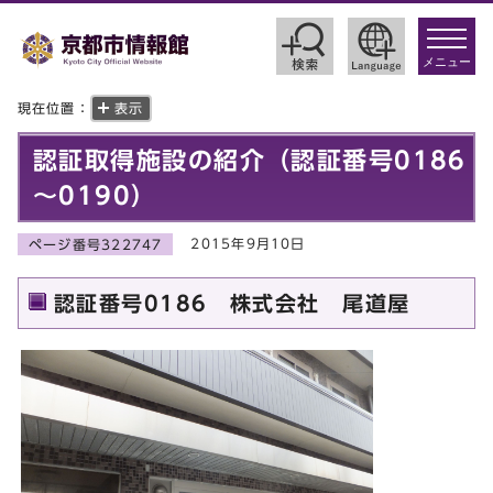
toggle
navigat
メニュー
現在位置：
表示
認証取得施設の紹介（認証番号0186
～0190）
2015年9月10日
ページ番号322747
認証番号0186 株式会社 尾道屋