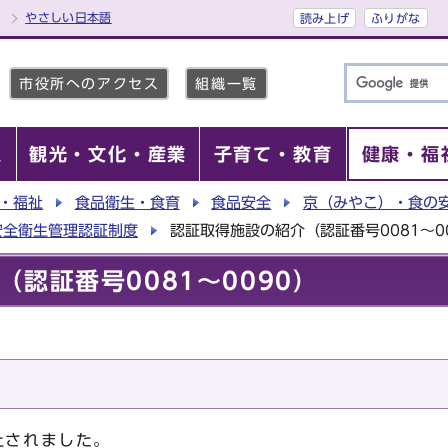
やさしい日本語
読み上げ
ふりがな
市役所へのアクセス
組織一覧
報
観光・文化・産業
子育て・教育
健康・福
・福祉
食品衛生・食育
食品安全
京（みやこ）・食の
安全衛生管理認証制度
認証取得施設の紹介（認証番号0081～0
認証番号0081～0090）
止されました。