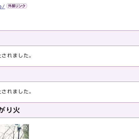
p/
止されました。
止されました。
かがり火