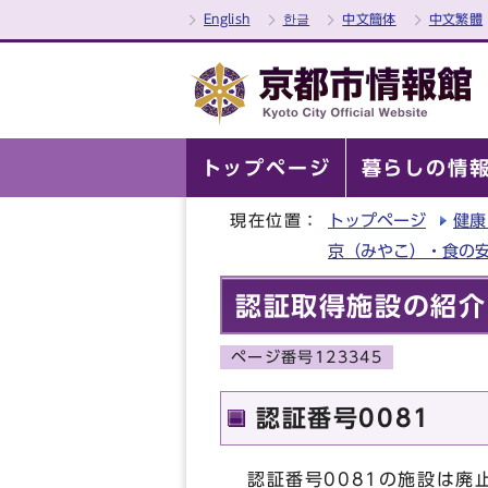
English
한글
中文簡体
中文繁體
トップページ
暮らしの情
現在位置：
トップページ
健康
京（みやこ）・食の
認証取得施設の紹介（
ページ番号123345
認証番号0081
認証番号0081の施設は廃