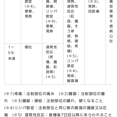
節症
痛、関
発熱、
(※3)、
痛、
(※4)、
節痛、
遅発性
発熱、
怠感
悪寒、
リンパ
反応
四肢痛
悪寒
発熱
節症
（紅
発熱
(※4)、
斑、腫
そう
悪寒、
脹、そ
感、
発熱
う痒
痢、
感、熱
心、
感、硬
吐
結、疼
1～
嘔吐
遅発性
痛）
反応
5％
(※5)、
（疼
未満
リンパ
痛、腫
節症
脹、紅
(※4)、
斑等）
発疹、
(※5)
腋窩痛
(※1)疼痛：注射部位の痛み (※2)腫脹：注射部位の腫
れ (※3)腫脹・硬結：注射部位の腫れ、硬くなること
(※4)リンパ節症：注射部位と同じ側の腋窩の腫脹又は圧
痛 (※5）遅発性反応：接種後7日目以降にあらわれること