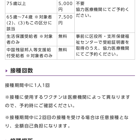
75歳以上
5,000
不要
円
協力医療機関にてご予約く
ださい。
65歳～74歳 ※対象者
7,500
(2)、(3)もこの区分に
円
該当
生活保護受給者 ※対象
無料
事前に区役所・支所保健福
者のみ
祉センターで受給証明書を
取得のうえ、協力医療機関
中国残留邦人等支援給
無料
にてご予約ください。
付受給者 ※対象者のみ
接種回数
接種期間中に1人1回
※接種に使用するワクチンは医療機関によって異なります
ので、予約時にご確認ください。
※接種期間中に2回目の接種を受ける場合は任意接種とな
り、全額自己負担になります。