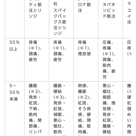
社
マ社
ティ筋
ロナ筋
ヌバキ
注シリ
スパイ
注
ソビッ
コス
ンジ
クバッ
ド筋注
イベ
クス筋
注用
注シリ
ンジ
50％
疼痛
疼痛
疼痛
圧痛、
圧痛
(※1)、
(※1)、
(※1)、
疼痛
疼痛
以上
頭痛、
頭痛、
倦怠感
(※1)、
(※1
疲労
疲労
頭痛、
筋肉
痛、疲
労
5～
腫脹
腫脹・
熱感、
悪心・
腫脹
(※2)、
硬結
腫脹
嘔吐、
(※
50％
発赤・
(※3)、
(※2)、
関節
硬結
未満
紅斑、
発赤・
紅斑、
痛、倦
紅斑
下痢、
紅斑、
そう痒
怠感、
頭痛
筋肉
傾眠、
感、硬
発赤・
めま
痛、関
悪心・
結、頭
紅斑、
い、
節痛、
嘔吐、
痛、筋
腫脹・
肉痛
リンパ
筋肉
肉痛、
硬結
関節