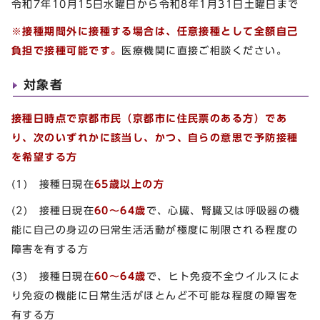
令和7年10月15日水曜日から令和8年1月31日土曜日まで
※接種期間外に接種する場合は、任意接種として全額自己
負担で接種可能です。
医療機関に直接ご相談ください。
対象者
接種日時点で京都市民
（京都市に住民票のある方）であ
り、
次のいずれかに該当し、かつ、自らの意思で予防接種
を希望する方
(1) 接種日現在
65歳以上の方
(2) 接種日現在
60～64歳
で、心臓、腎臓又は呼吸器の機
能に自己の身辺の日常生活活動が極度に制限される程度の
障害を有する方
(3) 接種日現在
60～64
歳
で、ヒト免疫不全ウイルスによ
り免疫の機能に日常生活がほとんど不可能な程度の障害を
有する方