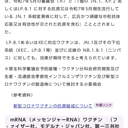
は、令和7年5月の審議会（※）で『1価の JN.1、KP.2 若
しくはLP.8.1 に対する抗原又は令和7年5月現在流行して
いる JN.1 系統変異株に対して、広汎かつ頑健な中和抗体
応答又は有効性が示された抗原を含む』こととされまし
た。
LP.8.1あるいはXEC対応ワクチンは、JN.1及びその下位
系統（XEC、LP.8.1等）並びに近縁の NB.1.8.1（ニンバ
ス）に対しても、効果が期待できると考えられています。
※厚生科学審議会予防接種・ワクチン分科会研究開発及び
生産・流通部会季節性インフルエンザワクチン及び新型コ
ロナワクチンの製造株について検討する小委員会
（参考資料）
新型コロナワクチンの抗原組成について
mRNA（メッセンジャーRNA）ワクチン （フ
ァイザー社、モデルナ・ジャパン社、第一三共社