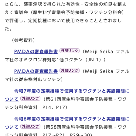
さらに、薬事承認で得られた有効性・安全性の知見を踏ま
えて審議会（厚生科学審議会予防接種・ワクチン分科会）
で評価し、定期接種において使用できることとされまし
た。
（参考資料）
PMDAの審査報告書
（Meiji Seika ファル
マ社のオミクロン株対応1価ワクチン（JN.1））
PMDAの審査報告書
（Meiji Seika ファル
マ社の従来株対応ワクチン）
令和7年度の定期接種で使用するワクチンと実施期間に
ついて
（第61回厚生科学審議会予防接種・ワク
チン分科会資料 P14、P17）
令和6年度の定期接種で使用するワクチンと実施期間に
ついて
（第58回厚生科学審議会予防接種・ワク
チン分科会資料 P17～P21、P29～30）