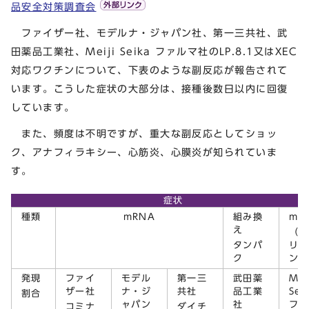
品安全対策調査会
ファイザー社、モデルナ・ジャパン社、第一三共社、武
田薬品工業社、Meiji Seika ファルマ社のLP.8.1又はXEC
対応ワクチンについて、下表のような副反応が報告されて
います。こうした症状の大部分は、接種後数日以内に回復
しています。
また、頻度は不明ですが、重大な副反応としてショッ
ク、アナフィラキシー、心筋炎、心膜炎が知られていま
す。
症状
種類
mRNA
組み換
mR
え
（レ
タンパ
リコ
ク
ン）
発現
ファイ
モデル
第一三
武田薬
Mei
ザー社
ナ・ジ
共社
品工業
Sei
割合
ャパン
社
ファ
コミナ
ダイチ