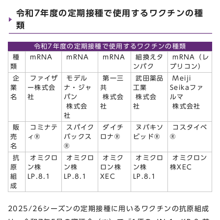
令和7年度の定期接種で使用するワクチンの種
類
令和7年度の定期接種で使用するワクチンの種類
種
mRNA
mRNA
mRNA
組換えタ
mRNA（レ
類
ンパク
プリコン）
企
ファイザ
モデル
第一三
武田薬品
Meiji
業
ー株式会
ナ・ジャ
共
工業
Seikaファ
名
社
パン
株式会
株式会
ルマ
株式会
社
社
株式会社
社
販
コミナテ
スパイク
ダイチ
ヌバキソ
コスタイベ
売
ィ®
バックス
ロナ®
ビッド®
®
名
®
抗
オミクロ
オミクロ
オミク
オミクロ
オミクロン
原
ン株
ン株
ロン株
ン株
株XEC
組
LP.8.1
LP.8.1
XEC
LP.8.1
成
2025/26シーズンの定期接種に用いるワクチンの抗原組成