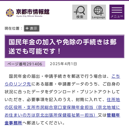
toggle
navigat
メニュー
現在位置：
表示
国民年金の加入や免除の手続きは郵
送でも可能です！
2025年4月1日
ページ番号291406
国民年金の届出・申請手続きを郵送で行う場合は、
こち
らのリンク先
にある届書・申請書データのうち、ご自身の
状況に合ったデータをダウンロード・プリントアウトして
いただき、必要事項を記入のうえ、封筒に入れて、
住所地
の区役所・支所市民総合窓口室保険年金担当（京北地域に
お住まいの方は京北出張所保健福祉第一担当）
又は
管轄年
金事務所
へ郵送してください。