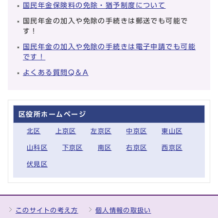
国民年金保険料の免除・猶予制度について
国民年金の加入や免除の手続きは郵送でも可能で
す！
国民年金の加入や免除の手続きは電子申請でも可能
です！
よくある質問Q＆A
区役所ホームページ
北区
上京区
左京区
中京区
東山区
山科区
下京区
南区
右京区
西京区
伏見区
このサイトの考え方
個人情報の取扱い