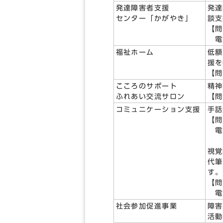
発達障害者支援
発達
センター「かがやき」
談支
【問
電話
福祉ホーム
低額
援を
【問
こころのサポート
精神
ふれあい交流サロン
【問
コミュニケーション支援
手話
【問
電話
視覚
代筆
す。
【問
電話
社会参加促進事業
障害
活動