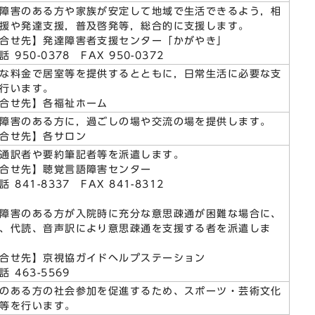
障害のある方や家族が安定して地域で生活できるよう，相
援や発達支援，普及啓発等，総合的に支援します。
合せ先】発達障害者支援センター「かがやき」
 950-0378 FAX 950-0372
な料金で居室等を提供するとともに，日常生活に必要な支
行います。
合せ先】各福祉ホーム
障害のある方に，過ごしの場や交流の場を提供します。
合せ先】各サロン
通訳者や要約筆記者等を派遣します。
合せ先】聴覚言語障害センター
 841-8337 FAX 841-8312
障害のある方が入院時に充分な意思疎通が困難な場合に、
、代読、音声訳により意思疎通を支援する者を派遣しま
合せ先】京視協ガイドヘルプステーション
 463-5569
のある方の社会参加を促進するため、スポーツ・芸術文化
等を行います。