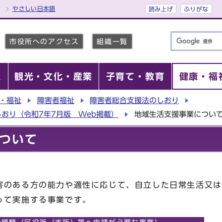
やさしい日本語
読み上げ
ふりがな
市役所へのアクセス
組織一覧
報
観光・文化・産業
子育て・教育
健康・福
・福祉
障害者福祉
障害者総合支援法のしおり
おり（令和7年7月版 Web掲載）
地域生活支援事業につい
ついて
のある方の能力や適性に応じて、自立した日常生活又は
って実施する事業です。