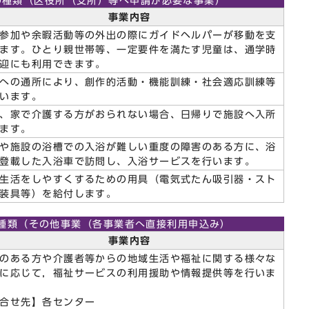
の種類（区役所（支所）等へ申請が必要な事業）
事業内容
参加や余暇活動等の外出の際にガイドヘルパーが移動を支
ます。ひとり親世帯等、一定要件を満たす児童は、通学時
迎にも利用できます。
への通所により、創作的活動・機能訓練・社会適応訓練等
います。
、家で介護する方がおられない場合、日帰りで施設へ入所
ます。
や施設の浴槽での入浴が難しい重度の障害のある方に、浴
登載した入浴車で訪問し、入浴サービスを行います。
生活をしやすくするための用具（電気式たん吸引器・スト
装具等）を給付します。
種類（その他事業（各事業者へ直接利用申込み）
事業内容
のある方や介護者等からの地域生活や福祉に関する様々な
に応じて，福祉サービスの利用援助や情報提供等を行いま
合せ先】各センター