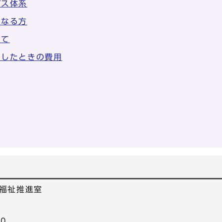
ビス体系
となる方
いて
用したときの費用
て
福祉推進室
40