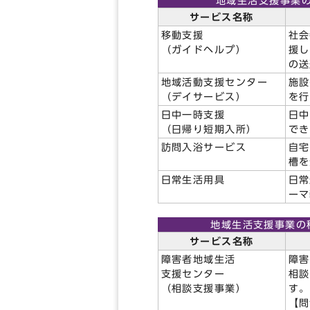
地域生活支援事業
サービス名称
移動支援
社会
（ガイドヘルプ）
援し
の送
地域活動支援センター
施設
（デイサービス）
を行
日中一時支援
日中
（日帰り短期入所）
でき
訪問入浴サービス
自宅
槽を
日常生活用具
日常
ーマ
地域生活支援事業の
サービス名称
障害者地域生活
障害
支援センター
相談
（相談支援事業）
す。
【問