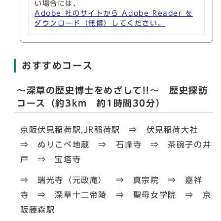
い場合には、
Adobe 社のサイトから Adobe Reader を
ダウンロード（無償）してください。
おすすめコース
～深草の歴史博士をめざして!!～ 歴史探訪
コース（約3km 約1時間30分）
京阪伏見稲荷駅,JR稲荷駅 ⇒ 伏見稲荷大社
⇒ ぬりこべ地蔵 ⇒ 石峰寺 ⇒ 茶碗子の井
戸 ⇒ 宝塔寺
⇒ 瑞光寺（元政庵） ⇒ 真宗院 ⇒ 嘉祥
寺 ⇒ 深草十二帝陵 ⇒ 聖母女学院 ⇒ 京
阪藤森駅