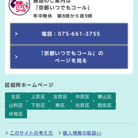
施設のご案内は
「京都いつでもコール」
年中無休 朝8時から夜9時
電話：075-661-3755
「京都いつでもコール」の
ページを見る
区役所ホームページ
北区
上京区
左京区
中京区
東山区
山科区
下京区
南区
右京区
西京区
伏見区
このサイトの考え方
個人情報の取扱い