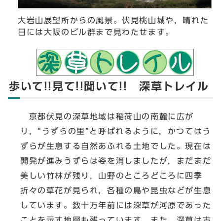
大岩山展望所からの風景。伏見桃山城や，晴れた
日には大阪のビル群まで見わたせます。
歩いて!!見て!!聞いて!! 深草トレイル
京都伏見の深草地域は稲荷山の南麓に広が
り，“うずらの里”と呼ばれるように，かつてはう
ずらが生息する自然あふれる土地でした。現在は
開発が進みうずらは姿を消しましたが，まだまだ
美しい竹林が残り，山野のところどころに四季
折々の草花が見られ，各種の鳥や昆虫などが生息
しています。数十万年前には深草が河原であった
ことを示す地層も残っています。また，深草は古