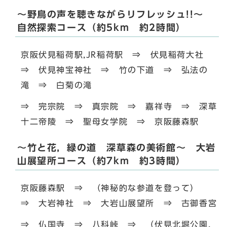
～野鳥の声を聴きながらリフレッシュ!!～
自然探索コース（約5km 約2時間）
京阪伏見稲荷駅,JR稲荷駅 ⇒ 伏見稲荷大社
⇒ 伏見神宝神社 ⇒ 竹の下道 ⇒ 弘法の
滝 ⇒ 白菊の滝
⇒ 完宗院 ⇒ 真宗院 ⇒ 嘉祥寺 ⇒ 深草
十二帝陵 ⇒ 聖母女学院 ⇒ 京阪藤森駅
～竹と花，緑の道 深草森の美術館～ 大岩
山展望所コース（約7km 約3時間）
京阪藤森駅 ⇒ （神秘的な参道を登って）
⇒ 大岩神社 ⇒ 大岩山展望所 ⇒ 古御香宮
⇒ 仏国寺 ⇒ 八科峠 ⇒ （伏見北堀公園，