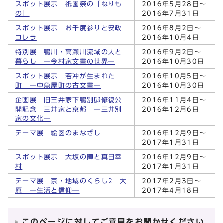
スポット展示 祇園祭の「ねりも
2016年5月28日～
の」
2016年7月31日
スポット展示 お千度参りと安政
2016年8月2日～
コレラ
2016年10月4日
特別展 鴨川・高瀬川流域の人と
2016年9月2日～
暮らし ―今村家文書の世界―
2016年10月30日
スポット展示 若冲が生まれた
2016年10月5日～
町 ―中魚屋町の古文書―
2016年10月30日
企画展 旧三井家下鴨別邸修復公
2016年11月4日～
開記念 三井家と京都 ―三井別
2016年12月6日
家の文化―
テーマ展 絵図のまなざし
2016年12月9日～
2017年1月31日
スポット展示 大坂の陣と真田幸
2016年12月9日～
村
2017年1月31日
テーマ展 京・地域のくらし2 大
2017年2月3日～
原 ―生活と信仰―
2017年4月18日
このページに対してご意見をお聞かせください