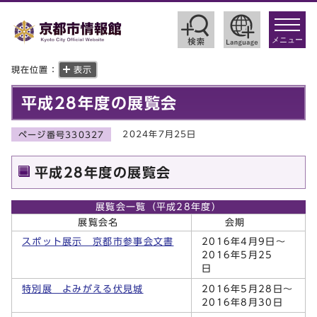
toggle
navigat
メニュー
現在位置：
表示
平成28年度の展覧会
2024年7月25日
ページ番号330327
平成28年度の展覧会
展覧会一覧（平成28年度）
展覧会名
会期
スポット展示 京都市参事会文書
2016年4月9日～
2016年5月25
日
特別展 よみがえる伏見城
2016年5月28日～
2016年8月30日