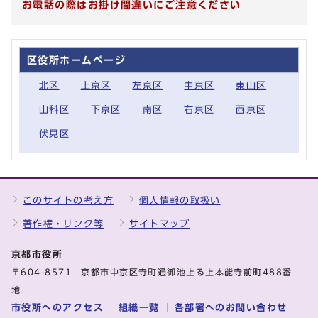
お電話の際はお掛け間違いにご注意ください
区役所ホームページ
北区
上京区
左京区
中京区
東山区
山科区
下京区
南区
右京区
西京区
伏見区
このサイトの考え方
個人情報の取扱い
著作権・リンク等
サイトマップ
京都市役所
〒604-8571 京都市中京区寺町通御池上る上本能寺前町488番
地
市役所へのアクセス
組織一覧
各部署へのお問い合わせ