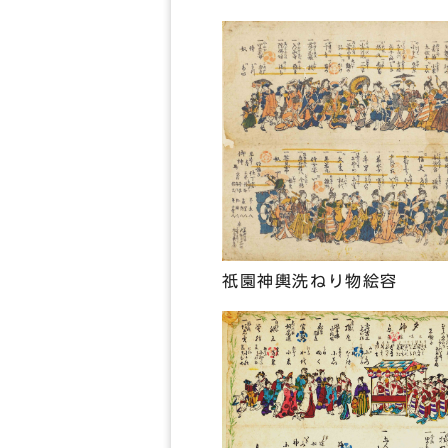
祇園神輿洗ねり物絵容