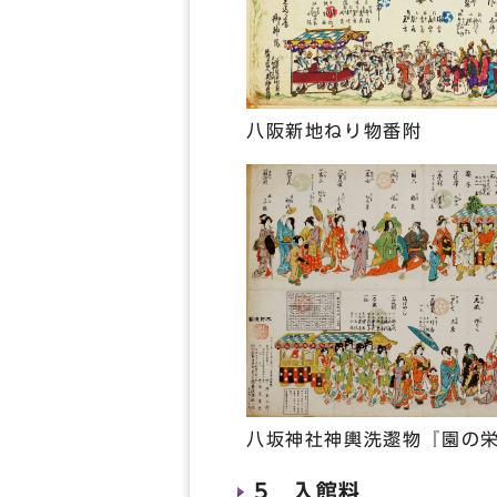
八阪新地ねり物番附
八坂神社神輿洗邌物『園の
5 入館料