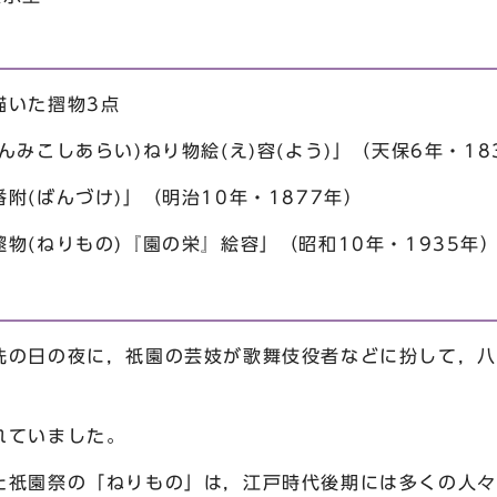
いた摺物3点
しあらい)ねり物絵(え)容(よう)」（天保6年・18
ばんづけ)」（明治10年・1877年）
ねりもの)『園の栄』絵容」（昭和10年・1935年
の日の夜に，祇園の芸妓が歌舞伎役者などに扮して，八
れていました。
祇園祭の「ねりもの」は，江戸時代後期には多くの人々