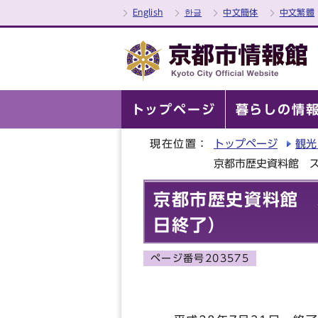
English
한글
中文簡体
中文繁體
トップページ
暮らしの情
現在位置：
トップページ
観光
京都市歴史資料館 ス
京都市歴史資料館 
日終了）
ページ番号203575