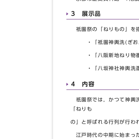
3 展示品
祇園祭の「ねりもの」を描
・「祇園神輿洗(ぎおんみこ
・「八阪新地ねり物番附(
・「八坂神社神輿洗邌物(
4 内容
祇園祭では，かつて神輿洗
「ねりも
の」と呼ばれる行列が行わ
江戸時代の中期に始まった