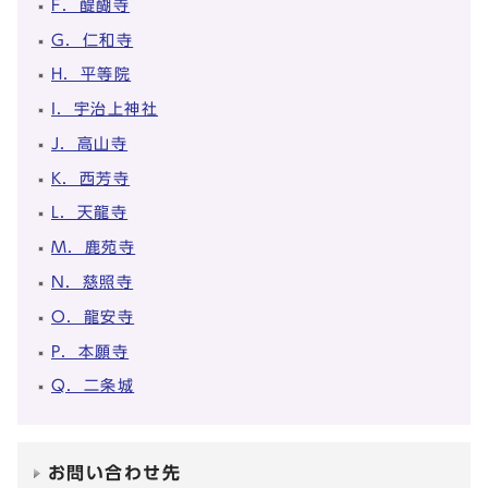
F．醍醐寺
G．仁和寺
H．平等院
I．宇治上神社
J．高山寺
K．西芳寺
L．天龍寺
M．鹿苑寺
N．慈照寺
O．龍安寺
P．本願寺
Q．二条城
お問い合わせ先