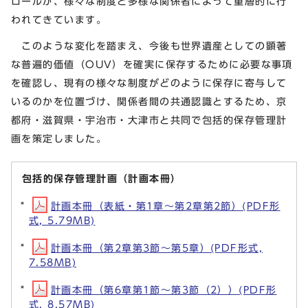
ロールが、様々な制度と多様な関係者によって重層的に行
われてきています。
このような変化を踏まえ、今後も世界遺産としての顕著
な普遍的価値（OUV）を確実に保存するために必要な事項
を確認し、現有の様々な制度がどのように保存に寄与して
いるのかを位置づけ、関係者間の共通認識とするため、京
都府・滋賀県・宇治市・大津市と共同で包括的保存管理計
画を策定しました。
包括的保存管理計画（計画本冊）
計画本冊（表紙・第1章～第2章第2節）(PDF形
式, 5.79MB)
計画本冊（第2章第3節～第5章）(PDF形式,
7.58MB)
計画本冊（第6章第1節～第3節（2））(PDF形
式, 8.57MB)