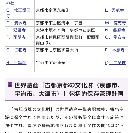
神社
C．教王護国
京都市南区九条町
L．天龍寺
寺
D．清水寺
京都市東山区清水一丁目
M．鹿苑寺
E．延暦寺
大津市坂本本町 京都市左京区
N．慈照寺
F．醍醐寺
京都市伏見区醍醐伽藍町，醍醐醍
O．龍安寺
醐山ほか
G．仁和寺
京都市右京区御室大内
P．本願寺
H．平等院
宇治市宇治蓮華
Q．二条城
世界遺産「古都京都の文化財（京都市、
宇治市、大津市）」包括的保存管理計画
「古都京都の文化財」は世界遺産一覧表記載後、概ね良
好に保全されてきましたが、その間も保全に資する施策は
強化され、資産や緩衝地帯を超えた都市全体の開発コント