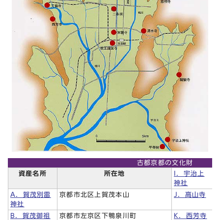
古都京都の文化財
資産名所
所在地
I．宇治上
神社
A．賀茂別雷
京都市北区上賀茂本山
J．高山寺
神社
B．賀茂御祖
京都市左京区下鴨泉川町
K．西芳寺