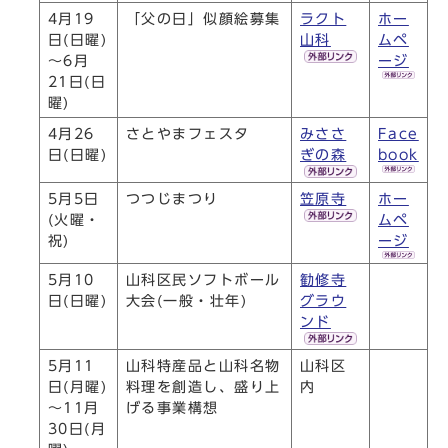
4月19
「父の日」似顔絵募集
ラクト
ホー
日(日曜)
山科
ムペ
～6月
ージ
21日(日
曜)
4月26
さとやまフェスタ
みささ
Face
日(日曜)
ぎの森
book
5月5日
つつじまつり
笠原寺
ホー
(火曜・
ムペ
祝)
ージ
5月10
山科区民ソフトボール
勧修寺
日(日曜)
大会(一般・壮年)
グラウ
ンド
5月11
山科特産品と山科名物
山科区
日(月曜)
料理を創造し、盛り上
内
～11月
げる事業構想
30日(月