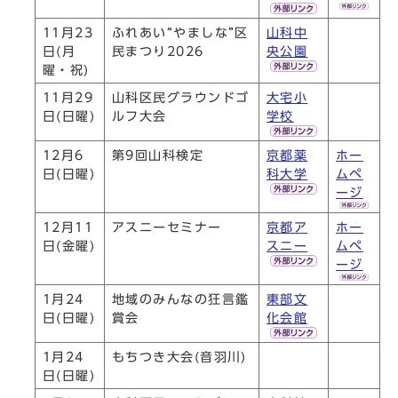
11月23
ふれあい“やましな”区
山科中
日(月
民まつり2026
央公園
曜・祝)
11月29
山科区民グラウンドゴ
大宅小
日(日曜)
ルフ大会
学校
12月6
第9回山科検定
京都薬
ホー
日(日曜)
科大学
ムペ
ージ
12月11
アスニーセミナー
京都ア
ホー
日(金曜)
スニー
ムペ
ージ
1月24
地域のみんなの狂言鑑
東部文
日(日曜)
賞会
化会館
1月24
もちつき大会(音羽川)
日(日曜)