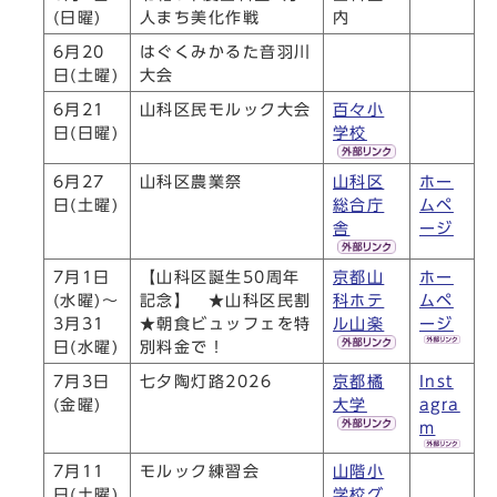
(日曜)
人まち美化作戦
内
6月20
はぐくみかるた音羽川
日(土曜)
大会
6月21
山科区民モルック大会
百々小
日(日曜)
学校
6月27
山科区農業祭
山科区
ホー
日(土曜)
総合庁
ムペ
舎
ージ
7月1日
【山科区誕生50周年
京都山
ホー
(水曜)～
記念】 ★山科区民割
科ホテ
ムペ
3月31
★朝食ビュッフェを特
ル山楽
ージ
日(水曜)
別料金で！
7月3日
七夕陶灯路2026
京都橘
Inst
(金曜)
大学
agra
m
7月11
モルック練習会
山階小
日(土曜)
学校グ