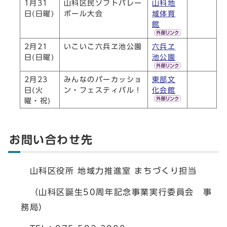
1月31
山科区民ソフトバレー
山科地
日(日曜)
ボール大会
域体育
館
2月21
いこいこ六兵ヱ池公園
六兵ヱ
日(日曜)
池公園
2月23
みんなのパーカッショ
東部文
日(火
ン・フェスティバル！
化会館
曜・祝)
お問い合わせ先
山科区役所 地域力推進室 まちづくり担当
（山科区誕生50周年記念事業実行委員会 事
務局）