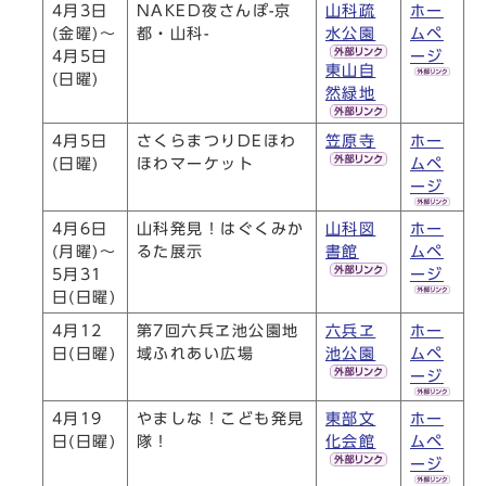
4月3日
NAKED夜さんぽ-京
山科疏
ホー
(金曜)～
都・山科-
水公園
ムペ
4月5日
ージ
東山自
(日曜)
然緑地
4月5日
さくらまつりDEほわ
笠原寺
ホー
(日曜)
ほわマーケット
ムペ
ージ
4月6日
山科発見！はぐくみか
山科図
ホー
(月曜)～
るた展示
書館
ムペ
5月31
ージ
日(日曜)
4月12
第7回六兵ヱ池公園地
六兵ヱ
ホー
日(日曜)
域ふれあい広場
池公園
ムペ
ージ
4月19
やましな！こども発見
東部文
ホー
日(日曜)
隊！
化会館
ムペ
ージ