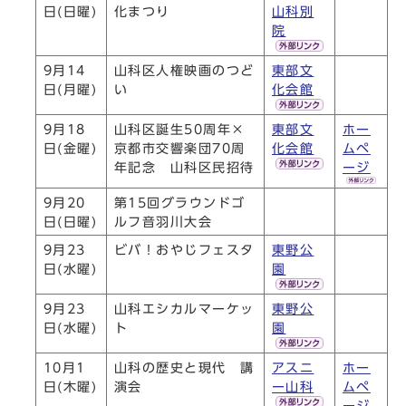
日(日曜)
化まつり
山科別
院
9月14
山科区人権映画のつど
東部文
日(月曜)
い
化会館
9月18
山科区誕生50周年×
東部文
ホー
日(金曜)
京都市交響楽団70周
化会館
ムペ
年記念 山科区民招待
ージ
9月20
第15回グラウンドゴ
日(日曜)
ルフ音羽川大会
9月23
ビバ！おやじフェスタ
東野公
日(水曜)
園
9月23
山科エシカルマーケッ
東野公
日(水曜)
ト
園
10月1
山科の歴史と現代 講
アスニ
ホー
日(木曜)
演会
ー山科
ムペ
ージ