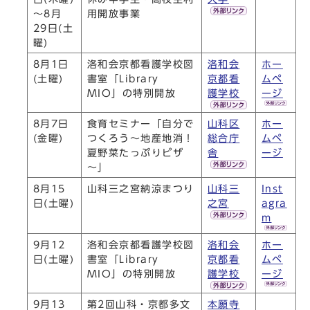
～8月
用開放事業
29日(土
曜)
8月1日
洛和会京都看護学校図
洛和会
ホー
(土曜)
書室「Library
京都看
ムペ
MIO」の特別開放
護学校
ージ
8月7日
食育セミナー「自分で
山科区
ホー
(金曜)
つくろう～地産地消！
総合庁
ムペ
夏野菜たっぷりピザ
舎
ージ
～」
8月15
山科三之宮納涼まつり
山科三
Inst
日(土曜)
之宮
agra
m
9月12
洛和会京都看護学校図
洛和会
ホー
日(土曜)
書室「Library
京都看
ムペ
MIO」の特別開放
護学校
ージ
9月13
第2回山科・京都多文
本願寺