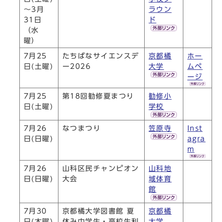
～3月
ラウン
31日
ド
（水
曜）
7月25
たちばなサイエンスデ
京都橘
ホー
日(土曜)
ー2026
大学
ムペ
ージ
7月25
第18回勧修夏まつり
勧修小
日(土曜)
学校
7月26
なつまつり
笠原寺
Inst
日(日曜)
agra
m
7月26
山科区民チャンピオン
山科地
日(日曜)
大会
域体育
館
7月30
京都橘大学図書館 夏
京都橘
日(木曜)
休み中学生・高校生利
大学