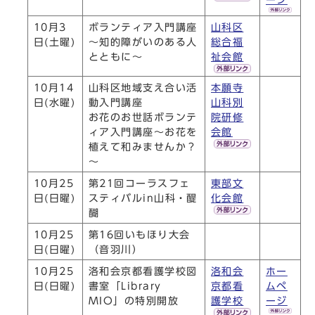
10月3
ボランティア入門講座
山科区
日(土曜)
～知的障がいのある人
総合福
とともに～
祉会館
10月14
山科区地域支え合い活
本願寺
日(水曜)
動入門講座
山科別
お花のお世話ボランテ
院研修
ィア入門講座～お花を
会館
植えて和みませんか？
～
10月25
第21回コーラスフェ
東部文
日(日曜)
スティバルin山科・醍
化会館
醐
10月25
第16回いもほり大会
日(日曜)
（音羽川）
10月25
洛和会京都看護学校図
洛和会
ホー
日(日曜)
書室「Library
京都看
ムペ
MIO」の特別開放
護学校
ージ