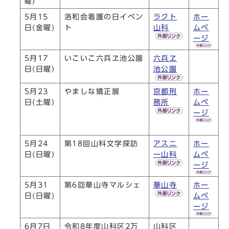
曜)
5月15
洛和会看護の日イベン
ラクト
ホー
日(金曜)
ト
山科
ムペ
ージ
5月17
いこいこ六兵ヱ池公園
六兵ヱ
日(日曜)
池公園
5月23
やましな矯正展
京都刑
ホー
日(土曜)
務所
ムペ
ージ
5月24
第18回山科文学探訪
アスニ
ホー
日(日曜)
ー山科
ムペ
ージ
5月31
第6回華山寺マルシェ
華山寺
ホー
日(日曜)
ムペ
ージ
6月7日
令和8年度山科区2万
山科区