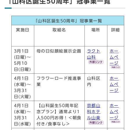
「山科区誕生50周年」冠事業一覧
「山科区誕生50周年」冠事業一覧
実施日
取組名
場所
詳細
3月1日
母の日似顔絵展示企画
ラクト
ホー
(日曜)～
山科
ムペ
5月10
ージ
日(日曜)
4月1日
フラワーロード推進事
山科区
ホー
(水曜)～
業
内
ムペ
3月31
ージ
日(火曜)
4月1日
【山科誕生50周年記
京都山
ホー
(水曜)～
念プラン】通常より1
科ホテ
ムペ
3月31
人500円お得！＜朝食
ル山楽
ージ
日(水曜)
付き/食事なし＞