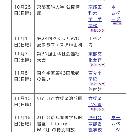
10月25
京都薬科大学 公開講
京都薬
ホー
日(日曜)
座
科大
ムペ
学 愛
ージ
学館
11月1
第24回ぐるっとふれ
山科区
日(日曜)
愛まちフェスタin山科
内
11月7
第32回山科社会福祉
東部文
日(土曜)
大会
化会館
11月8
百々学区第43回敬老
百々小
日(日曜)
の集い
学校
体育館
11月15
いこいこ六兵ヱ池公園
六兵ヱ
日(日曜)
池公園
11月15
洛和会京都看護学校図
洛和会
ホー
日(日曜)
書室「Library
京都看
ムペ
MIO」の特別開放
護学校
ージ