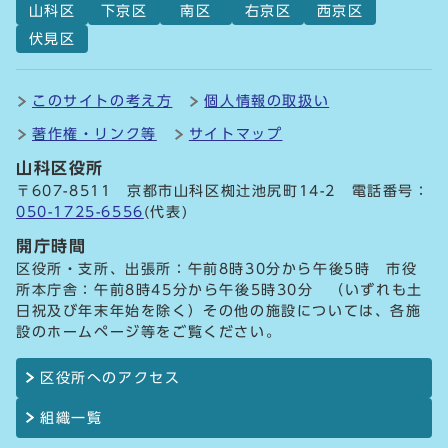
山科区
下京区
南区
右京区
西京区
伏見区
このサイトの考え方
個人情報の取扱い
著作権・リンク等
サイトマップ
山科区役所
〒607-8511 京都市山科区椥辻池尻町14-2 電話番号：
050-1725-6556
(代表)
開庁時間
区役所・支所、出張所：午前8時30分から午後5時 市役
所本庁舎：午前8時45分から午後5時30分 （いずれも土
日祝及び年末年始を除く）その他の施設については、各施
設のホームページ等をご覧ください。
区役所へのアクセス
組織一覧