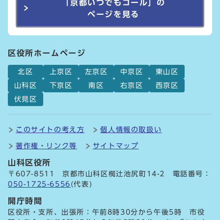
「京都いつでもコール」の
ページを見る
区役所ホームページ
北区
上京区
左京区
中京区
東山区
山科区
下京区
南区
右京区
西京区
伏見区
このサイトの考え方
個人情報の取扱い
著作権・リンク等
サイトマップ
山科区役所
〒607-8511 京都市山科区椥辻池尻町14-2 電話番号：
050-1725-6556
(代表)
開庁時間
区役所・支所、出張所：午前8時30分から午後5時 市役