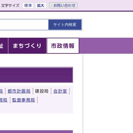
文字サイズ
標準
拡大
お問い合わせ
祉
まちづくり
市政情報
局
都市計画局
建設局
会計室
務局
監査事務局