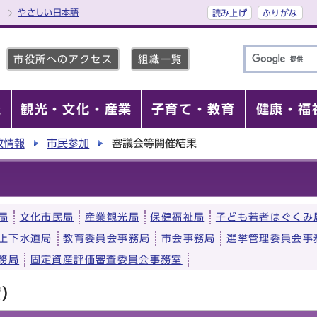
やさしい日本語
読み上げ
ふりがな
市役所へのアクセス
組織一覧
報
観光・文化・産業
子育て・教育
健康・福
政情報
市民参加
審議会等開催結果
局
文化市民局
産業観光局
保健福祉局
子ども若者はぐくみ
上下水道局
教育委員会事務局
市会事務局
選挙管理委員会事
務局
固定資産評価審査委員会事務室
度）