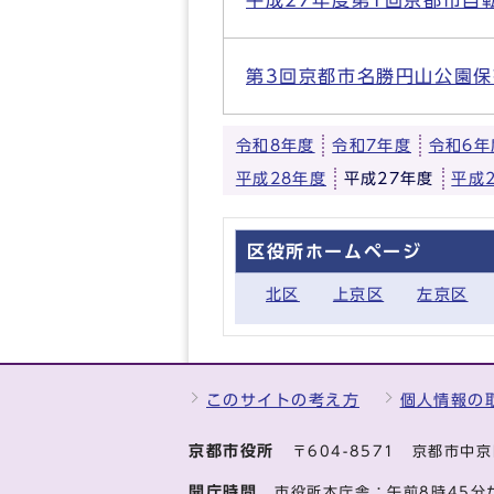
平成27年度第1回京都市自
第3回京都市名勝円山公園
令和8年度
令和7年度
令和6年
平成28年度
平成27年度
平成
区役所ホームページ
北区
上京区
左京区
このサイトの考え方
個人情報の
京都市役所
〒604-8571 京都市
開庁時間
市役所本庁舎：午前8時45分