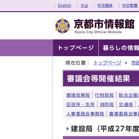
English
한글
中文簡体
中文繁體
トップページ
暮らしの情
現在位置：
トップページ
市
審議会等開催結果
環境政策局
行財政局
総合企画
区役所・支所
消防局
交通局
人事委員会事務局
農業委員会事
建設局（平成27年