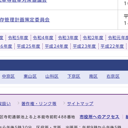
転車等駐車対策協議会
保存管理計画策定委員会
度
令和5年度
令和4年度
令和3年度
令和2年度
令和元年
26年度
平成25年度
平成24年度
平成23年度
平成22年度
中京区
東山区
山科区
下京区
南区
右京区
取扱い
著作権・リンク等
サイトマップ
市役所へのアクセス
中京区寺町通御池上る上本能寺前町488番地
から午後5時30分
区役所・支所、出張所：午前9時から午後5時