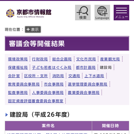
toggle
navigat
メニュー
現在位置：
表示
審議会等開催結果
環境政策局
行財政局
総合企画局
文化市民局
産業観光局
保健福祉局
子ども若者はぐくみ局
都市計画局
建設局
会計室
区役所・支所
消防局
交通局
上下水道局
教育委員会事務局
市会事務局
選挙管理委員会事務局
監査事務局
人事委員会事務局
農業委員会事務局
固定資産評価審査委員会事務室
建設局（平成26年度）
案件名
開催日時