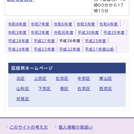
時00分から17
時15分
令和8年度
令和7年度
令和6年度
令和5年度
令和4年度
令和3年度
令和2年度
令和元年度
平成30年度
平成29年度
平成28年度
平成27年度
平成26年度
平成25年度
平成24年度
平成23年度
平成22年度
平成21年度以前
区役所ホームページ
北区
上京区
左京区
中京区
東山区
山科区
下京区
南区
右京区
西京区
伏見区
このサイトの考え方
個人情報の取扱い