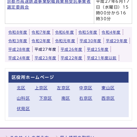
京都市高速鉄道事業駅職員業務受託事業者
平成27年6月17
選定委員会
日（水曜日）15
時00分から16
時30分
令和8年度
令和7年度
令和6年度
令和5年度
令和4年度
令和3年度
令和2年度
令和元年度
平成30年度
平成29年度
平成28年度
平成27年度
平成26年度
平成25年度
平成24年度
平成23年度
平成22年度
平成21年度以前
区役所ホームページ
北区
上京区
左京区
中京区
東山区
山科区
下京区
南区
右京区
西京区
伏見区