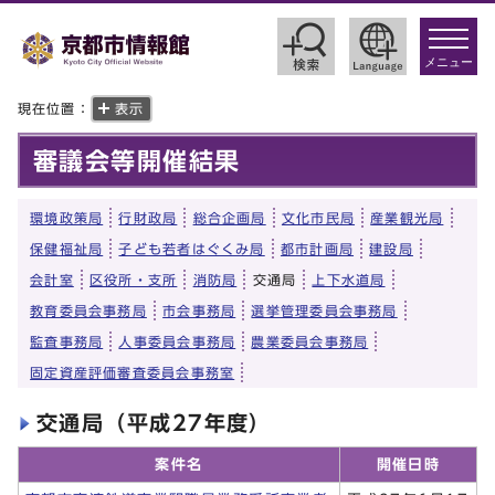
toggle
navigat
メニュー
現在位置：
表示
審議会等開催結果
環境政策局
行財政局
総合企画局
文化市民局
産業観光局
保健福祉局
子ども若者はぐくみ局
都市計画局
建設局
会計室
区役所・支所
消防局
交通局
上下水道局
教育委員会事務局
市会事務局
選挙管理委員会事務局
監査事務局
人事委員会事務局
農業委員会事務局
固定資産評価審査委員会事務室
交通局（平成27年度）
案件名
開催日時