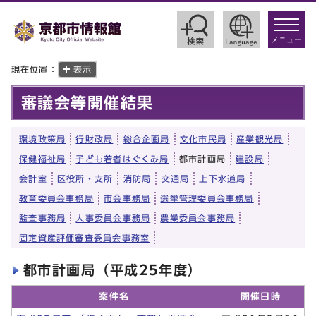
toggle
navigat
メニュー
現在位置：
表示
審議会等開催結果
環境政策局
行財政局
総合企画局
文化市民局
産業観光局
保健福祉局
子ども若者はぐくみ局
都市計画局
建設局
会計室
区役所・支所
消防局
交通局
上下水道局
教育委員会事務局
市会事務局
選挙管理委員会事務局
監査事務局
人事委員会事務局
農業委員会事務局
固定資産評価審査委員会事務室
都市計画局（平成25年度）
案件名
開催日時