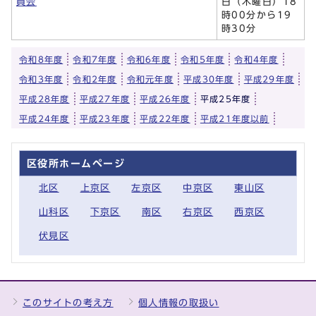
員会
日（木曜日）18
時00分から19
時30分
令和8年度
令和7年度
令和6年度
令和5年度
令和4年度
令和3年度
令和2年度
令和元年度
平成30年度
平成29年度
平成28年度
平成27年度
平成26年度
平成25年度
平成24年度
平成23年度
平成22年度
平成21年度以前
区役所ホームページ
北区
上京区
左京区
中京区
東山区
山科区
下京区
南区
右京区
西京区
伏見区
このサイトの考え方
個人情報の取扱い