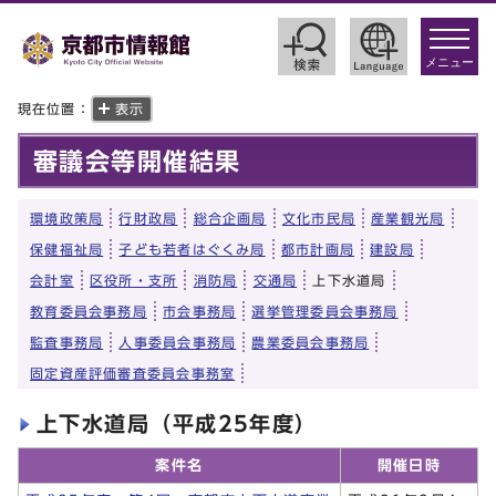
toggle
navigat
メニュー
現在位置：
表示
審議会等開催結果
環境政策局
行財政局
総合企画局
文化市民局
産業観光局
保健福祉局
子ども若者はぐくみ局
都市計画局
建設局
会計室
区役所・支所
消防局
交通局
上下水道局
教育委員会事務局
市会事務局
選挙管理委員会事務局
監査事務局
人事委員会事務局
農業委員会事務局
固定資産評価審査委員会事務室
上下水道局（平成25年度）
案件名
開催日時