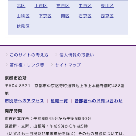
北区
上京区
左京区
中京区
東山区
山科区
下京区
南区
右京区
西京区
伏見区
このサイトの考え方
個人情報の取扱い
著作権・リンク等
サイトマップ
京都市役所
〒604-8571 京都市中京区寺町通御池上る上本能寺前町488番
地
市役所へのアクセス
組織一覧
各部署へのお問い合わせ
開庁時間
市役所本庁舎：午前8時45分から午後5時30分
区役所・支所、出張所：午前9時から午後5時
（いずれも土日祝及び年末年始を除く）その他の施設については、