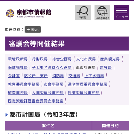
toggle
navigat
メニュー
現在位置：
表示
審議会等開催結果
環境政策局
行財政局
総合企画局
文化市民局
産業観光局
保健福祉局
子ども若者はぐくみ局
都市計画局
建設局
会計室
区役所・支所
消防局
交通局
上下水道局
教育委員会事務局
市会事務局
選挙管理委員会事務局
監査事務局
人事委員会事務局
農業委員会事務局
固定資産評価審査委員会事務室
都市計画局（令和3年度）
案件名
開催日時