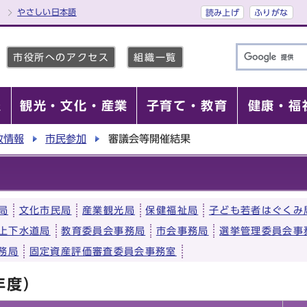
やさしい日本語
読み上げ
ふりがな
市役所へのアクセス
組織一覧
報
観光・文化・産業
子育て・教育
健康・福
政情報
市民参加
審議会等開催結果
局
文化市民局
産業観光局
保健福祉局
子ども若者はぐくみ
上下水道局
教育委員会事務局
市会事務局
選挙管理委員会事
務局
固定資産評価審査委員会事務室
年度）