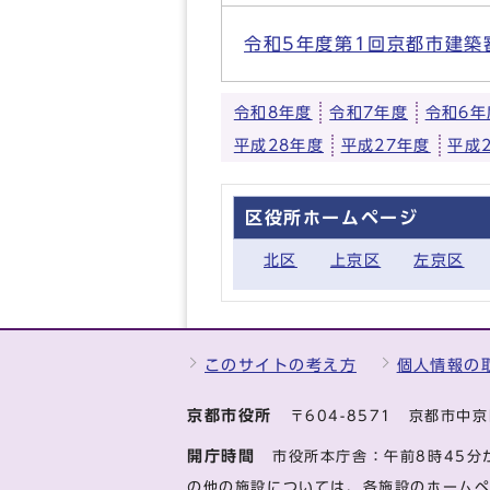
令和5年度第1回京都市建築
令和8年度
令和7年度
令和6年
平成28年度
平成27年度
平成
区役所ホームページ
北区
上京区
左京区
このサイトの考え方
個人情報の
京都市役所
〒604-8571 京都市
開庁時間
市役所本庁舎：午前8時45分
の他の施設については、各施設のホーム