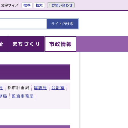
文字サイズ
標準
拡大
お問い合わせ
祉
まちづくり
市政情報
局
都市計画局
建設局
会計室
務局
監査事務局