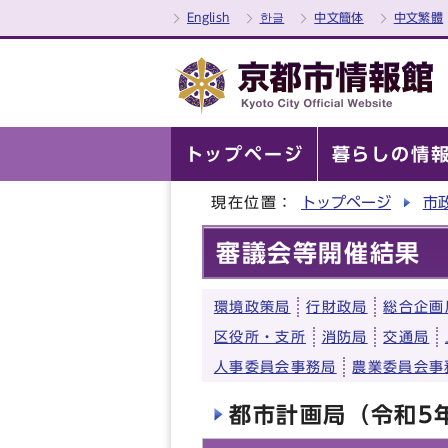
English
한글
中文簡体
中文繁體
トップページ
暮らしの情
現在位置：
トップページ
市
審議会等開催結果
環境政策局
行財政局
総合企画
区役所・支所
消防局
交通局
人事委員会事務局
農業委員会事
都市計画局（令和5