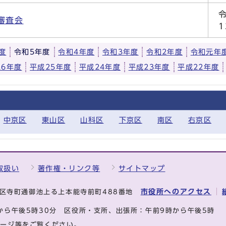
審査会
度
令和5年度
令和4年度
令和3年度
令和2年度
令和元年
26年度
平成25年度
平成24年度
平成23年度
平成22年度
中京区
東山区
山科区
下京区
南区
右京区
取扱い
著作権・リンク等
サイトマップ
市役所へのアクセス
中京区寺町通御池上る上本能寺前町488番地
から午後5時30分
区役所・支所、出張所：午前9時から午後5時
ページ等をご覧ください。