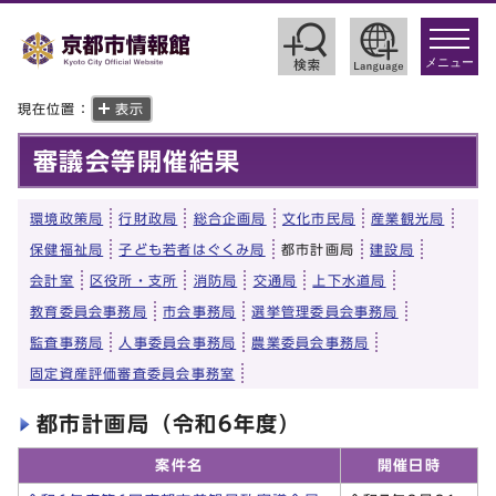
toggle
navigat
メニュー
現在位置：
表示
審議会等開催結果
環境政策局
行財政局
総合企画局
文化市民局
産業観光局
保健福祉局
子ども若者はぐくみ局
都市計画局
建設局
会計室
区役所・支所
消防局
交通局
上下水道局
教育委員会事務局
市会事務局
選挙管理委員会事務局
監査事務局
人事委員会事務局
農業委員会事務局
固定資産評価審査委員会事務室
都市計画局（令和6年度）
案件名
開催日時