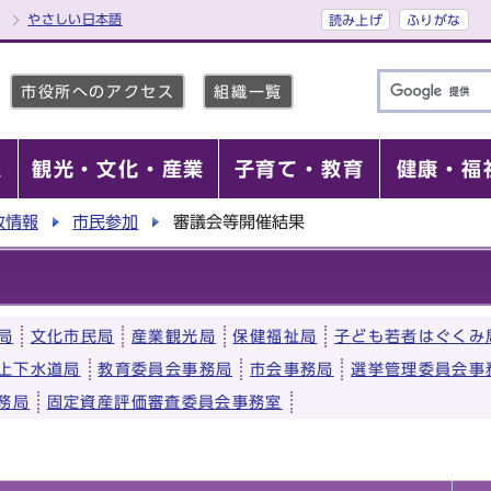
やさしい日本語
読み上げ
ふりがな
市役所へのアクセス
組織一覧
報
観光・文化・産業
子育て・教育
健康・福
政情報
市民参加
審議会等開催結果
局
文化市民局
産業観光局
保健福祉局
子ども若者はぐくみ
上下水道局
教育委員会事務局
市会事務局
選挙管理委員会事
務局
固定資産評価審査委員会事務室
）