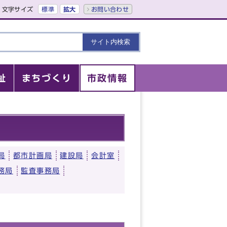
文字サイズ
標準
拡大
お問い合わせ
祉
まちづくり
市政情報
局
都市計画局
建設局
会計室
務局
監査事務局