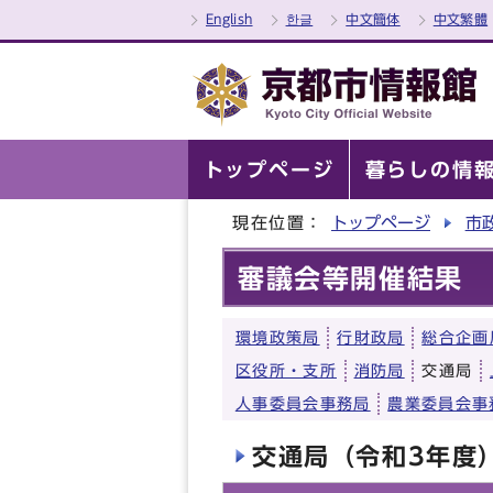
English
한글
中文簡体
中文繁體
トップページ
暮らしの情
現在位置：
トップページ
市
審議会等開催結果
環境政策局
行財政局
総合企画
区役所・支所
消防局
交通局
人事委員会事務局
農業委員会事
交通局（令和3年度