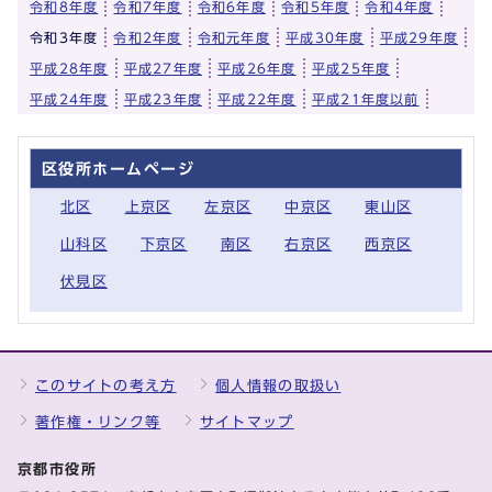
令和8年度
令和7年度
令和6年度
令和5年度
令和4年度
令和3年度
令和2年度
令和元年度
平成30年度
平成29年度
平成28年度
平成27年度
平成26年度
平成25年度
平成24年度
平成23年度
平成22年度
平成21年度以前
区役所ホームページ
北区
上京区
左京区
中京区
東山区
山科区
下京区
南区
右京区
西京区
伏見区
このサイトの考え方
個人情報の取扱い
著作権・リンク等
サイトマップ
京都市役所