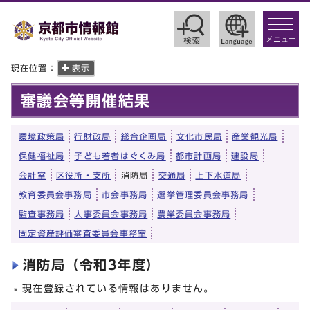
toggle
navigat
メニュー
現在位置：
表示
審議会等開催結果
環境政策局
行財政局
総合企画局
文化市民局
産業観光局
保健福祉局
子ども若者はぐくみ局
都市計画局
建設局
会計室
区役所・支所
消防局
交通局
上下水道局
教育委員会事務局
市会事務局
選挙管理委員会事務局
監査事務局
人事委員会事務局
農業委員会事務局
固定資産評価審査委員会事務室
消防局（令和3年度）
現在登録されている情報はありません。