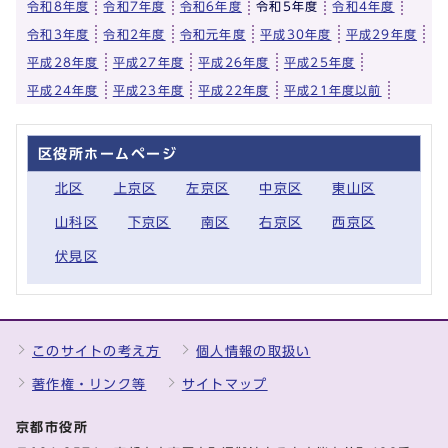
令和8年度
令和7年度
令和6年度
令和5年度
令和4年度
令和3年度
令和2年度
令和元年度
平成30年度
平成29年度
平成28年度
平成27年度
平成26年度
平成25年度
平成24年度
平成23年度
平成22年度
平成21年度以前
区役所ホームページ
北区
上京区
左京区
中京区
東山区
山科区
下京区
南区
右京区
西京区
伏見区
このサイトの考え方
個人情報の取扱い
著作権・リンク等
サイトマップ
京都市役所