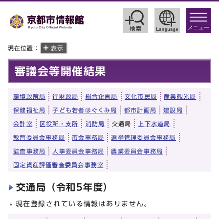
toggle
navigat
メニュー
現在位置：
表示
審議会等開催結果
環境政策局
行財政局
総合企画局
文化市民局
産業観光局
保健福祉局
子ども若者はぐくみ局
都市計画局
建設局
会計室
区役所・支所
消防局
交通局
上下水道局
教育委員会事務局
市会事務局
選挙管理委員会事務局
監査事務局
人事委員会事務局
農業委員会事務局
固定資産評価審査委員会事務室
交通局（令和5年度）
現在登録されている情報はありません。