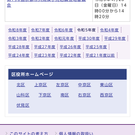
会
日（金曜日）14
時00分から14
時20分
令和8年度
令和7年度
令和6年度
令和5年度
令和4年度
令和3年度
令和2年度
令和元年度
平成30年度
平成29年度
平成28年度
平成27年度
平成26年度
平成25年度
平成24年度
平成23年度
平成22年度
平成21年度以前
区役所ホームページ
北区
上京区
左京区
中京区
東山区
山科区
下京区
南区
右京区
西京区
伏見区
このサイトの考え方
個人情報の取扱い