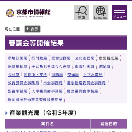
toggle
navigat
メニュー
現在位置：
表示
審議会等開催結果
環境政策局
行財政局
総合企画局
文化市民局
産業観光局
保健福祉局
子ども若者はぐくみ局
都市計画局
建設局
会計室
区役所・支所
消防局
交通局
上下水道局
教育委員会事務局
市会事務局
選挙管理委員会事務局
監査事務局
人事委員会事務局
農業委員会事務局
固定資産評価審査委員会事務室
産業観光局（令和5年度）
案件名
開催日時