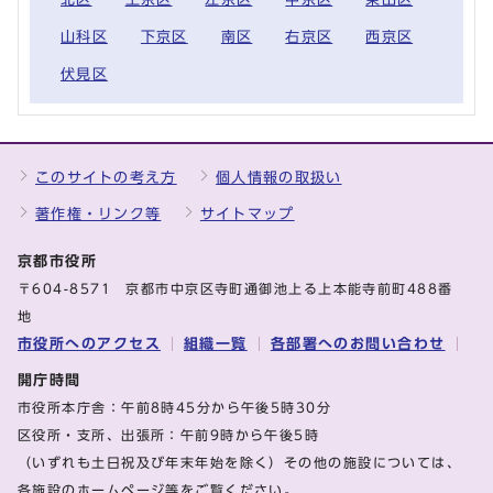
山科区
下京区
南区
右京区
西京区
伏見区
このサイトの考え方
個人情報の取扱い
著作権・リンク等
サイトマップ
京都市役所
〒604-8571 京都市中京区寺町通御池上る上本能寺前町488番
地
市役所へのアクセス
組織一覧
各部署へのお問い合わせ
開庁時間
市役所本庁舎：午前8時45分から午後5時30分
区役所・支所、出張所：午前9時から午後5時
（いずれも土日祝及び年末年始を除く）その他の施設については、
各施設のホームページ等をご覧ください。