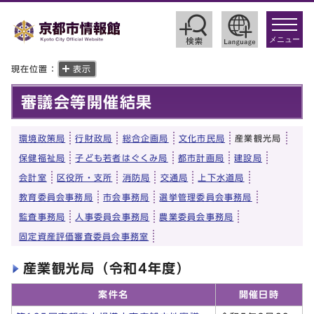
toggle
navigat
メニュー
現在位置：
表示
審議会等開催結果
環境政策局
行財政局
総合企画局
文化市民局
産業観光局
保健福祉局
子ども若者はぐくみ局
都市計画局
建設局
会計室
区役所・支所
消防局
交通局
上下水道局
教育委員会事務局
市会事務局
選挙管理委員会事務局
監査事務局
人事委員会事務局
農業委員会事務局
固定資産評価審査委員会事務室
産業観光局（令和4年度）
案件名
開催日時