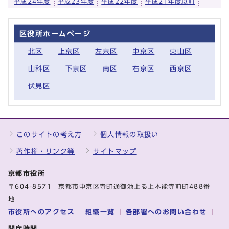
平成24年度
平成23年度
平成22年度
平成21年度以前
区役所ホームページ
北区
上京区
左京区
中京区
東山区
山科区
下京区
南区
右京区
西京区
伏見区
このサイトの考え方
個人情報の取扱い
著作権・リンク等
サイトマップ
京都市役所
〒604-8571 京都市中京区寺町通御池上る上本能寺前町488番
地
市役所へのアクセス
組織一覧
各部署へのお問い合わせ
開庁時間