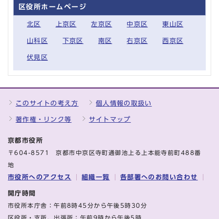
区役所ホームページ
北区
上京区
左京区
中京区
東山区
山科区
下京区
南区
右京区
西京区
伏見区
このサイトの考え方
個人情報の取扱い
著作権・リンク等
サイトマップ
京都市役所
〒604-8571 京都市中京区寺町通御池上る上本能寺前町488番
地
市役所へのアクセス
組織一覧
各部署へのお問い合わせ
開庁時間
市役所本庁舎：午前8時45分から午後5時30分
区役所・支所、出張所：午前9時から午後5時