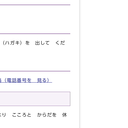
（ハガキ）を 出して くだ
当（電話番号を 見る）
より こころと からだを 休