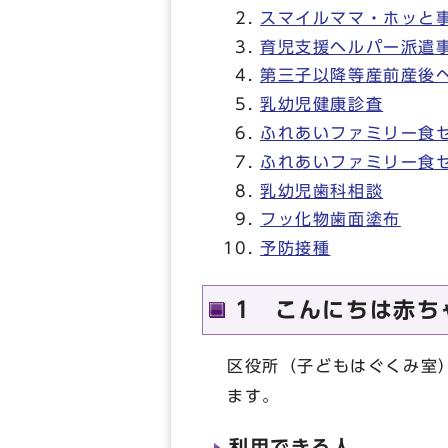
スマイルママ・ホッと
育児支援ヘルパー派遣
第三子以降等産前産後
乳幼児健康診査
ふれあいファミリー食
ふれあいファミリー食
乳幼児歯科相談
フッ化物歯面塗布
予防接種
1 こんにちは赤ち
区役所（子どもはぐくみ室
ます。
利用できる人