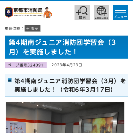
toggle
navigat
メニュー
現在位置：
表示
第4期南ジュニア消防団学習会（3
月）を実施しました！
2023年4月23日
ページ番号324091
第4期南ジュニア消防団学習会（3月）を
実施しました！（令和6年3月17日）