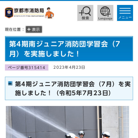
toggle
navigat
メニュー
現在位置：
表示
第4期南ジュニア消防団学習会（7
月）を実施しました！
2023年4月23日
ページ番号315414
第4期ジュニア消防団学習会（7月）を実
施しました！（令和5年7月23日）