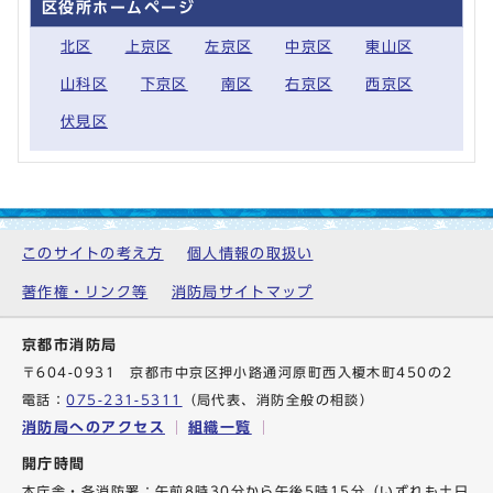
区役所ホームページ
北区
上京区
左京区
中京区
東山区
山科区
下京区
南区
右京区
西京区
伏見区
このサイトの考え方
個人情報の取扱い
著作権・リンク等
消防局サイトマップ
京都市消防局
〒604-0931 京都市中京区押小路通河原町西入榎木町450の2
電話：
075-231-5311
（局代表、消防全般の相談）
消防局へのアクセス
組織一覧
開庁時間
本庁舎・各消防署：午前8時30分から午後5時15分（いずれも土日