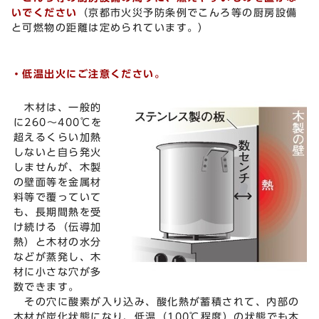
いでください
（京都市火災予防条例でこんろ等の厨房設備
と可燃物の距離は定められています。）
・低温出火にご注意ください。
木材は、一般的
に260～400℃を
超えるくらい加熱
しないと自ら発火
しませんが、木製
の壁面等を金属材
料等で覆っていて
も、長期間熱を受
け続ける（伝導加
熱）と木材の水分
などが蒸発し、木
材に小さな穴が多
数できます。
その穴に酸素が入り込み、酸化熱が蓄積されて、内部の
木材が炭化状態になり、低温（100℃程度）の状態でも木