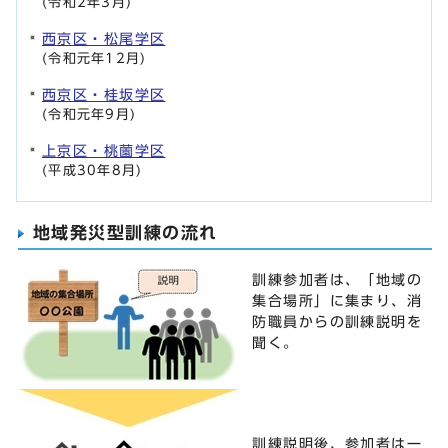
(令和2年3月)
西京区・松尾学区
(令和元年12月)
西京区・桂坂学区
(令和元年9月)
上京区・桃薗学区
(平成30年8月)
地域発災型訓練の流れ
訓練参加者は、「地域の
集合場所」に集まり、消
防職員からの訓練説明を
聞く。
訓練説明後、参加者は一