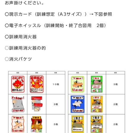
お声掛けください。
〇現示カード（訓練想定（A3サイズ））→下図参照
〇電子ホイッスル（訓練開始・終了合図用 2個）
〇訓練用消火器
○訓練用消火器の的
○消火バケツ