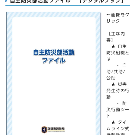
自主防災部活動ファイル 【デジタルブック】
←画像をク
リック
［主な内
容］
★ 自主
防災組織と
は
・ 自
助/共助/
公助
★ 災害
発生時の行
動
・ 防
災行動シー
ト
★ タイ
ムライン式
行動計画