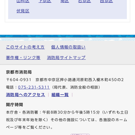
山科区
下京区
南区
右京区
西京区
伏見区
このサイトの考え方
個人情報の取扱い
著作権・リンク等
消防局サイトマップ
京都市消防局
〒604-0931 京都市中京区押小路通河原町西入榎木町450の2
電話：
075-231-5311
（局代表、消防全般の相談）
消防局へのアクセス
組織一覧
開庁時間
本庁舎・各消防署：午前8時30分から午後5時15分（いずれも土日
祝及び年末年始を除く）その他の施設については、各施設のホーム
ページ等をご覧ください。