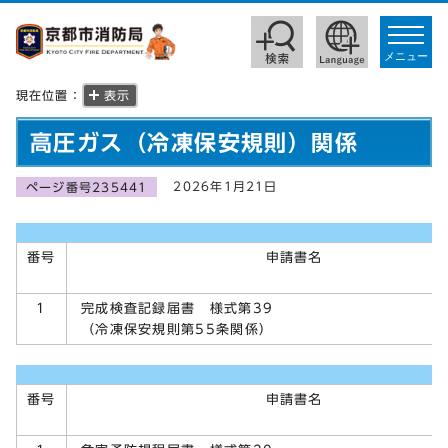
toggle
navigat
メニュー
現在位置：
表示
高圧ガス（冷凍保安規則）関係
2026年1月21日
ページ番号235441
番号
申請書名
完成検査記録届書 様式第39
1
（冷凍保安規則第55条関係）
番号
申請書名