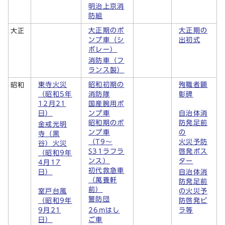
明治上京消
防組
大正期のポ
大正期の
大正
ンプ車（シ
出初式
ボレー）
消防車（フ
ランス製）
東寺火災
昭和初期の
殉職者顕
昭和
（昭和5年
消防隊
彰碑
12月21
国産腕用ポ
日）
ンプ車
自治体消
昭和期のポ
防発足前
金戒光明
ンプ車
の
寺（黒
（T9～
火災予防
谷）火災
S31ラフラ
啓発ポス
（昭和9年
ンス）
ター
4月17
初代救急車
日）
自治体消
（萬養軒
防発足前
前）
室戸台風
の火災予
警防団
（昭和9年
防啓発ビ
9月21
26mはし
ラ等
日）
ご車