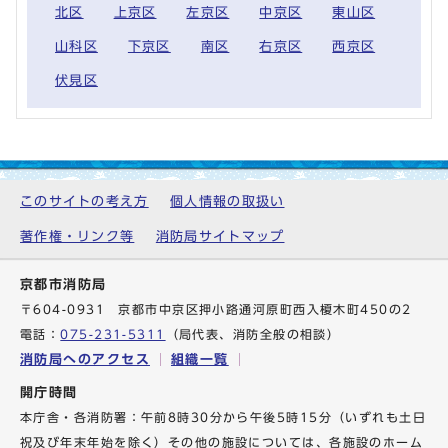
北区
上京区
左京区
中京区
東山区
山科区
下京区
南区
右京区
西京区
伏見区
このサイトの考え方
個人情報の取扱い
著作権・リンク等
消防局サイトマップ
京都市消防局
〒604-0931 京都市中京区押小路通河原町西入榎木町450の2
電話：
075-231-5311
（局代表、消防全般の相談）
消防局へのアクセス
組織一覧
開庁時間
本庁舎・各消防署：午前8時30分から午後5時15分（いずれも土日
祝及び年末年始を除く）その他の施設については、各施設のホーム