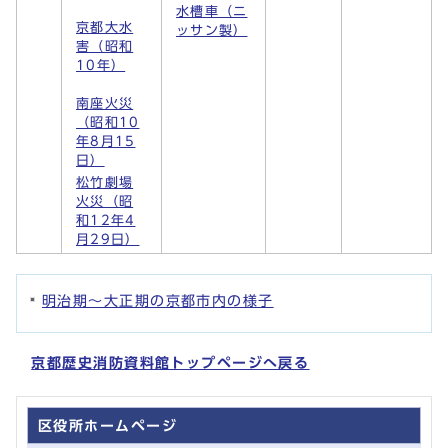
水槽車（ニ
京都大水
ッサン製）
害（昭和
10年）
南座火災
（昭和10
年8月15
日）
松竹劇場
火災（昭
和12年4
月29日）
明治期～大正期の京都市内の様子
京都歴史消防資料館トップページへ戻る
区役所ホームページ