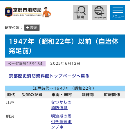
toggle
navigat
メニュー
現在位置：
表示
1947年（昭和22年）以前（自治体
発足前）
2025年6月12日
ページ番号159134
京都歴史消防資料館トップページへ戻る
江戸時代～1947年（昭和22年）
時代
災害の記録
車両・器材
訓練等
広報関係
なつかしの
江戸
消防道具
明治期の馬
明治
引き蒸気ポ
ンプ車