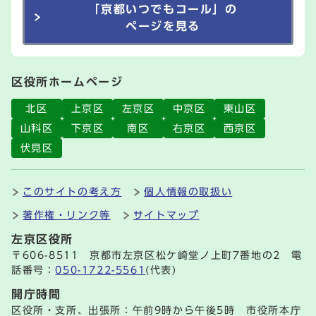
「京都いつでもコール」の
ページを見る
区役所ホームページ
北区
上京区
左京区
中京区
東山区
山科区
下京区
南区
右京区
西京区
伏見区
このサイトの考え方
個人情報の取扱い
著作権・リンク等
サイトマップ
左京区役所
〒606-8511 京都市左京区松ケ崎堂ノ上町7番地の2 電
話番号：
050-1722-5561
(代表)
開庁時間
区役所・支所、出張所：午前9時から午後5時 市役所本庁