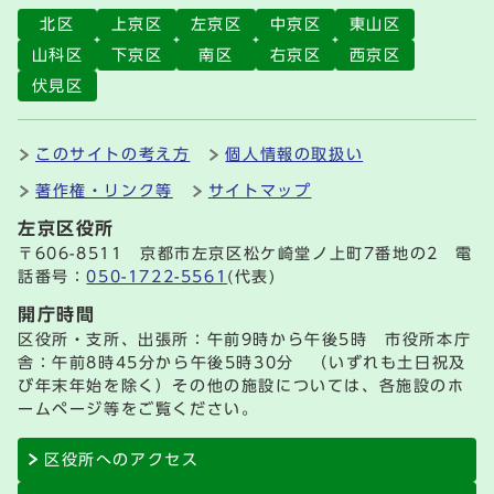
北区
上京区
左京区
中京区
東山区
山科区
下京区
南区
右京区
西京区
伏見区
このサイトの考え方
個人情報の取扱い
著作権・リンク等
サイトマップ
左京区役所
〒606-8511 京都市左京区松ケ崎堂ノ上町7番地の2 電
話番号：
050-1722-5561
(代表)
開庁時間
区役所・支所、出張所：午前9時から午後5時 市役所本庁
舎：午前8時45分から午後5時30分 （いずれも土日祝及
び年末年始を除く）その他の施設については、各施設のホ
ームページ等をご覧ください。
区役所へのアクセス