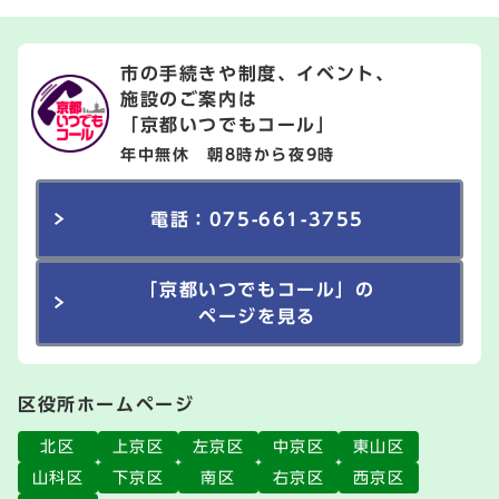
市の手続きや制度、イベント、
施設のご案内は
「京都いつでもコール」
年中無休 朝8時から夜9時
電話：075-661-3755
「京都いつでもコール」の
ページを見る
区役所ホームページ
北区
上京区
左京区
中京区
東山区
山科区
下京区
南区
右京区
西京区