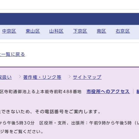
中京区
東山区
山科区
下京区
南区
右京区
の全一覧に戻る
取扱い
著作権・リンク等
サイトマップ
市役所へのアクセス
中京区寺町通御池上る上本能寺前町488番地
送できないため、その電話番号をご案内します。
から午後5時30分
区役所・支所、出張所：午前9時から午後5時
（
ージ等をご覧ください。