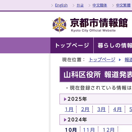
English
한글
中文簡体
中文繁體
トップページ
暮らしの情
現在位置：
トップページ
報
山科区役所 報道発表
現在登録されている情報
2025年
1月
2月
3月
4月
2024年
10月
11月
12月