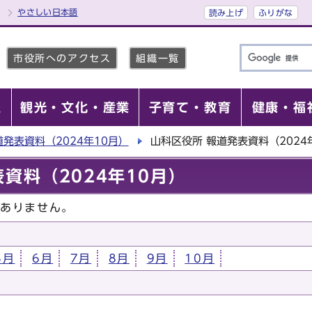
やさしい日本語
読み上げ
ふりがな
市役所へのアクセス
組織一覧
報
観光・文化・産業
子育て・教育
健康・福
道発表資料（2024年10月）
山科区役所 報道発表資料（2024
資料（2024年10月）
はありません。
5月
6月
7月
8月
9月
10月