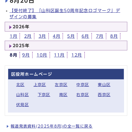
8月20日
【受付終了】「山科区誕生50周年記念ロゴマーク」デ
ザインの募集
2026年
1月
2月
3月
4月
5月
6月
7月
8月
2025年
8月
9月
10月
11月
12月
区役所ホームページ
北区
上京区
左京区
中京区
東山区
山科区
下京区
南区
右京区
西京区
伏見区
報道発表資料(2025年8月)の全一覧に戻る