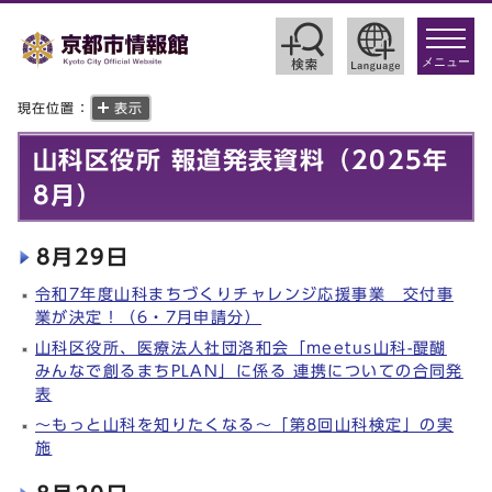
toggle
navigat
メニュー
現在位置：
表示
山科区役所 報道発表資料（2025年
8月）
8月29日
令和7年度山科まちづくりチャレンジ応援事業 交付事
業が決定！（6・7月申請分）
山科区役所、医療法人社団洛和会「meetus山科-醍醐
みんなで創るまちPLAN」に係る 連携についての合同発
表
～もっと山科を知りたくなる～「第8回山科検定」の実
施