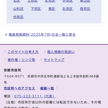
北区
上京区
左京区
中京区
東山区
山科区
下京区
南区
右京区
西京区
伏見区
報道発表資料(2025年7月)の全一覧に戻る
このサイトの考え方
個人情報の取扱い
著作権・リンク等
サイトマップ
京都市役所
〒604-8571 京都市中京区寺町通御池上る上本能寺前町488番
地
市役所へのアクセス
組織一覧
電話：
075-222-3111（代表）
（注意）市役所庁舎以外の部署には転送できないため、その電