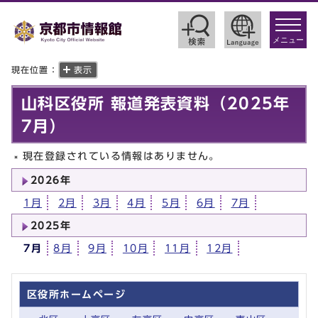
toggle
navigat
メニュー
現在位置：
表示
山科区役所 報道発表資料（2025年
7月）
現在登録されている情報はありません。
2026年
1月
2月
3月
4月
5月
6月
7月
2025年
7月
8月
9月
10月
11月
12月
区役所ホームページ