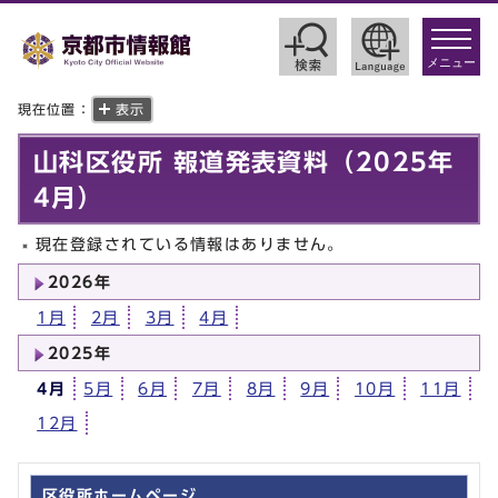
toggle
navigat
メニュー
現在位置：
表示
山科区役所 報道発表資料（2025年
4月）
現在登録されている情報はありません。
2026年
1月
2月
3月
4月
2025年
4月
5月
6月
7月
8月
9月
10月
11月
12月
区役所ホームページ