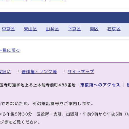
中京区
東山区
山科区
下京区
南区
右京区
全一覧に戻る
取扱い
著作権・リンク等
サイトマップ
市役所へのアクセス
中京区寺町通御池上る上本能寺前町488番地
送できないため、その電話番号をご案内します。
から午後5時30分
区役所・支所、出張所：午前9時から午後5時
（
ージ等をご覧ください。