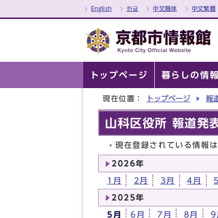
English
한글
中文簡体
中文繁體
トップページ
暮らしの情
現在位置：
トップページ
報
山科区役所 報道発表
現在登録されている情報
2026年
1月
2月
3月
4月
2025年
5月
6月
7月
8月
9